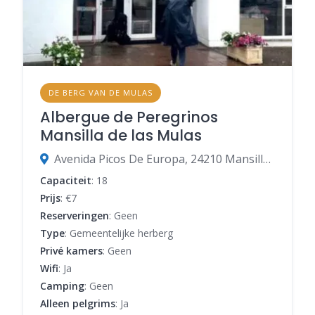
DE BERG VAN DE MULAS
Albergue de Peregrinos
Mansilla de las Mulas
Avenida Picos De Europa, 24210 Mansilla de las Mulas, León, Spanje
Capaciteit
: 18
Prijs
: €7
Reserveringen
: Geen
Type
: Gemeentelijke herberg
Privé kamers
: Geen
Wifi
: Ja
Camping
: Geen
Alleen pelgrims
: Ja