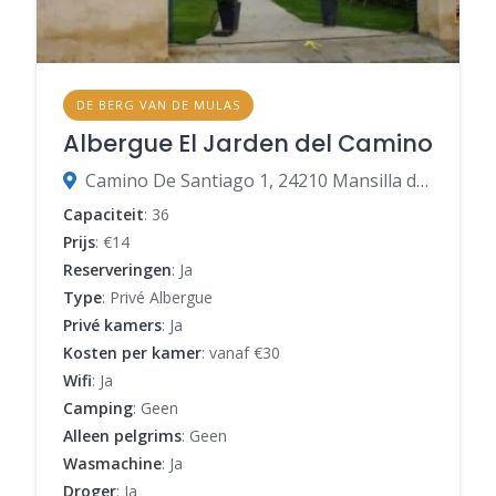
DE BERG VAN DE MULAS
Albergue El Jarden del Camino
Camino De Santiago 1, 24210 Mansilla de las Mulas, León, Spanje
Capaciteit
: 36
Prijs
: €14
Reserveringen
: Ja
Type
: Privé Albergue
Privé kamers
: Ja
Kosten per kamer
: vanaf €30
Wifi
: Ja
Camping
: Geen
Alleen pelgrims
: Geen
Wasmachine
: Ja
Droger
: Ja