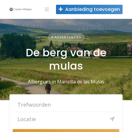
Overslaan
Aanbieding toevoegen
naar
inhoud
4 ADVERTENTIES
De berg van de
mulas
Albergues in Mansilla de las Mulas