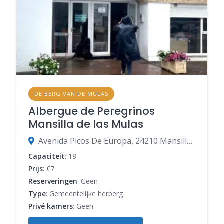
DE BERG VAN DE MULAS
Albergue de Peregrinos
Mansilla de las Mulas
Avenida Picos De Europa, 24210 Mansilla de las Mulas, León, Spanje
Capaciteit
: 18
Prijs
: €7
Reserveringen
: Geen
Type
: Gemeentelijke herberg
Privé kamers
: Geen