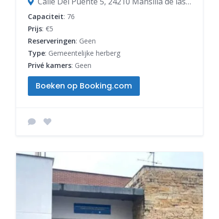
Calle Del Puente 5, 24210 Mansilla de las Mulas, León, Spanje
Capaciteit
: 76
Prijs
: €5
Reserveringen
: Geen
Type
: Gemeentelijke herberg
Privé kamers
: Geen
Boeken op Booking.com