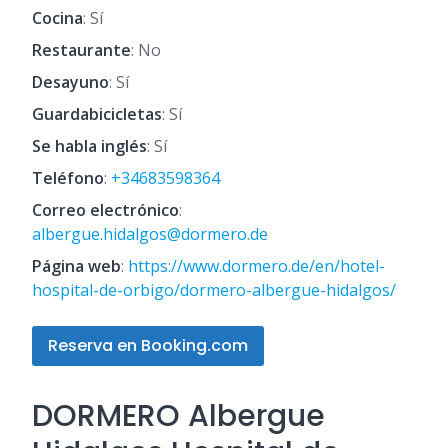
Cocina
: Sí
Restaurante
: No
Desayuno
: Sí
Guardabicicletas
: Sí
Se habla inglés
: Sí
Teléfono
:
+34683598364
Correo electrónico
:
albergue.hidalgos@dormero.de
Página web
:
https://www.dormero.de/en/hotel-
hospital-de-orbigo/dormero-albergue-hidalgos/
Reserva en Booking.com
DORMERO Albergue