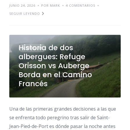
JUNIO 24, 2026
POR MARK
4 COMENTARIOS
SEGUIR LEYENDO
Historia de dos
ALBERGUES
albergues: Refuge
Orisson vs Auberge
Borda en el Camino
Francés
Una de las primeras grandes decisiones a las que
se enfrenta todo peregrino tras salir de Saint-
Jean-Pied-de-Port es dónde pasar la noche antes