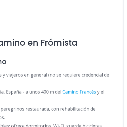
Camino en Frómista
no
y viajeros en general (no se requiere credencial de
cia, España - a unos 400 m del
Camino Francés
y el
peregrinos restaurada, con rehabilitación de
os.
les; ofrece dormitorios, Wi-Fi, guarda bicicletas