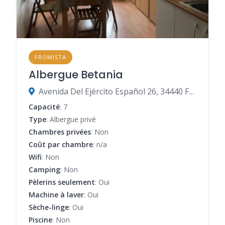
FROMISTA
Albergue Betania
Avenida Del Ejército Español 26, 34440 Frómista, Palencia, Espagne
Capacité
: 7
Type
: Albergue privé
Chambres privées
: Non
Coût par chambre
: n/a
Wifi
: Non
Camping
: Non
Pèlerins seulement
: Oui
Machine à laver
: Oui
Sèche-linge
: Oui
Piscine
: Non