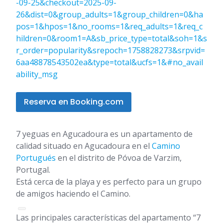
-09-25&checkout=2025-09-
26&dist=0&group_adults=1&group_children=0&ha
pos=1&hpos=1&no_rooms=1&req_adults=1&req_c
hildren=0&room1=A&sb_price_type=total&soh=1&s
r_order=popularity&srepoch=1758828273&srpvid=
6aa48878543502ea&type=total&ucfs=1&#no_avail
ability_msg
Reserva en Booking.com
7 yeguas en Agucadoura es un apartamento de
calidad situado en Agucadoura en el
Camino
Portugués
en el distrito de Póvoa de Varzim,
Portugal.
Está cerca de la playa y es perfecto para un grupo
de amigos haciendo el Camino.
Las principales características del apartamento “7