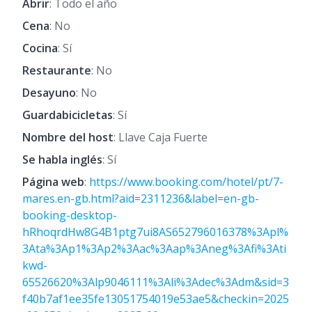
Abrir
: Todo el año
Cena
: No
Cocina
: Sí
Restaurante
: No
Desayuno
: No
Guardabicicletas
: Sí
Nombre del host
: Llave Caja Fuerte
Se habla inglés
: Sí
Página web
:
https://www.booking.com/hotel/pt/7-
mares.en-gb.html?aid=2311236&label=en-gb-
booking-desktop-
hRhoqrdHw8G4B1ptg7ui8AS652796016378%3Apl%
3Ata%3Ap1%3Ap2%3Aac%3Aap%3Aneg%3Afi%3Ati
kwd-
65526620%3Alp9046111%3Ali%3Adec%3Adm&sid=3
f40b7af1ee35fe13051754019e53ae5&checkin=2025