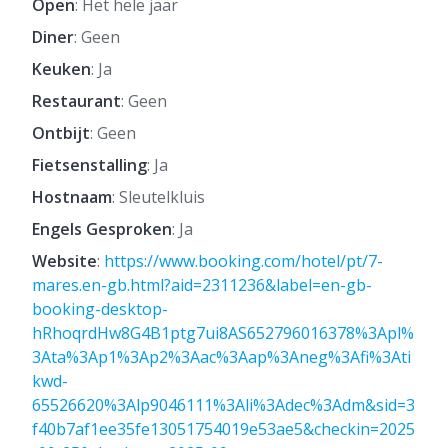
Open
: Het hele jaar
Diner
: Geen
Keuken
: Ja
Restaurant
: Geen
Ontbijt
: Geen
Fietsenstalling
: Ja
Hostnaam
: Sleutelkluis
Engels Gesproken
: Ja
Website
:
https://www.booking.com/hotel/pt/7-
mares.en-gb.html?aid=2311236&label=en-gb-
booking-desktop-
hRhoqrdHw8G4B1ptg7ui8AS652796016378%3Apl%
3Ata%3Ap1%3Ap2%3Aac%3Aap%3Aneg%3Afi%3Ati
kwd-
65526620%3Alp9046111%3Ali%3Adec%3Adm&sid=3
f40b7af1ee35fe13051754019e53ae5&checkin=2025