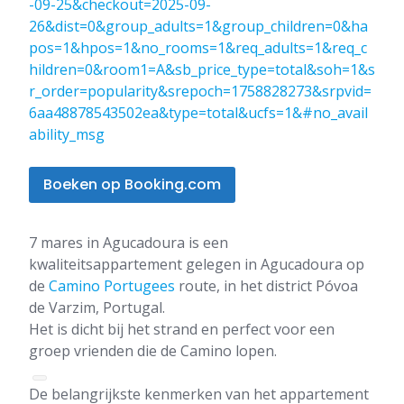
-09-25&checkout=2025-09-
26&dist=0&group_adults=1&group_children=0&ha
pos=1&hpos=1&no_rooms=1&req_adults=1&req_c
hildren=0&room1=A&sb_price_type=total&soh=1&s
r_order=popularity&srepoch=1758828273&srpvid=
6aa48878543502ea&type=total&ucfs=1&#no_avail
ability_msg
Boeken op Booking.com
7 mares in Agucadoura is een
kwaliteitsappartement gelegen in Agucadoura op
de
Camino Portugees
route, in het district Póvoa
de Varzim, Portugal.
Het is dicht bij het strand en perfect voor een
groep vrienden die de Camino lopen.
De belangrijkste kenmerken van het appartement