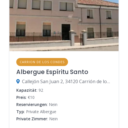
CARRION DE LOS CONDES
Albergue Espíritu Santo
Callejón San Juan 2, 34120 Carrión de los Condes, Palencia, Spanien
Kapazität
: 92
Preis
: €10
Reservierungen
: Nein
Typ
: Private Albergue
Private Zimmer
: Nein