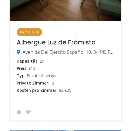
FROMISTA
Albergue Luz de Frómista
Avenida Del Ejército Español 10, 34440 Frómista, Palencia, Spanien
Kapazität
: 26
Preis
: €13
Typ
: Private Albergue
Private Zimmer
: Ja
Kosten pro Zimmer
: ab €25