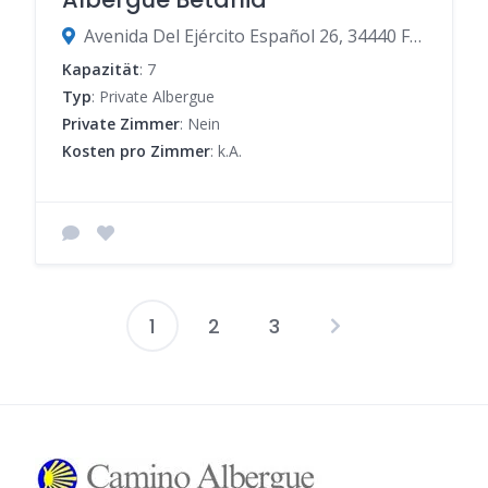
Avenida Del Ejército Español 26, 34440 Frómista, Palencia, Spanien
Kapazität
: 7
Typ
: Private Albergue
Private Zimmer
: Nein
Kosten pro Zimmer
: k.A.
1
2
3
Seitennummer
der
Beiträge