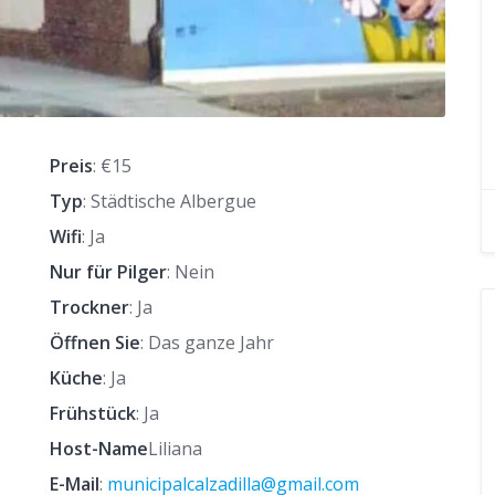
Preis
: €15
Typ
: Städtische Albergue
Wifi
: Ja
Nur für Pilger
: Nein
Trockner
: Ja
Öffnen Sie
: Das ganze Jahr
Küche
: Ja
Frühstück
: Ja
Host-Name
Liliana
E-Mail
:
municipalcalzadilla@gmail.com