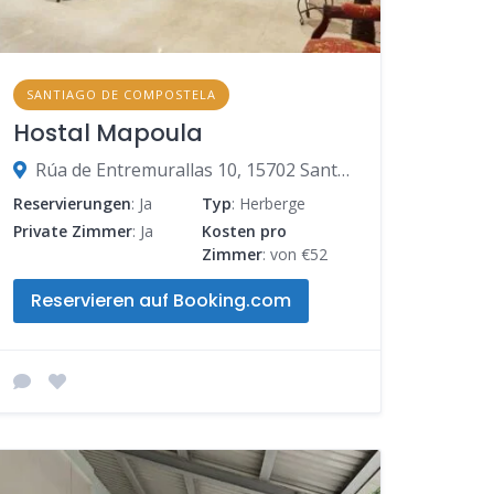
SANTIAGO DE COMPOSTELA
Hostal Mapoula
Rúa de Entremurallas 10, 15702 Santiago de Compostela, A Coruña, Spanien
Reservierungen
: Ja
Typ
: Herberge
Private Zimmer
: Ja
Kosten pro
Zimmer
: von €52
Reservieren auf Booking.com