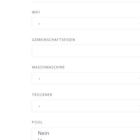
Zariquiegui
WIFI
Uterga
Muruzabal
Obanos
GEMEINSCHAFTSESSEN
Puente La Reina
Maneru
Cirauqui
WASCHMASCHINE
Lorca
Villatuerta
Estella
TROCKNER
Ayegui
Irache
POOL
Azqueta
Villamayor de Monjardin