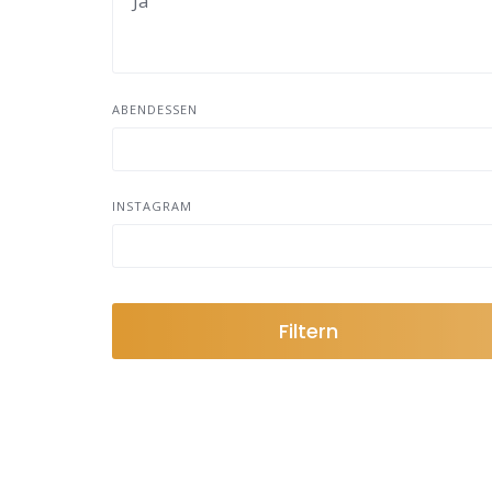
Los Arcos
Sansol
Torres del Rio
ABENDESSEN
Viana
Logrono
Hontanas
INSTAGRAM
Navarrete
Ventosa
Najera
Filtern
Ciruena
Azofra
Santo Domingo de la Calzada
Granon
Redecilla del Camino