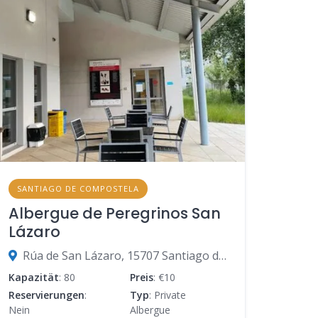
SANTIAGO DE COMPOSTELA
Albergue de Peregrinos San
Lázaro
Rúa de San Lázaro, 15707 Santiago de Compostela, A Coruña, Spanien
Kapazität
: 80
Preis
: €10
Reservierungen
:
Typ
: Private
Nein
Albergue