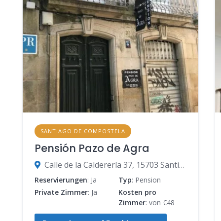
SANTIAGO DE COMPOSTELA
Pensión Pazo de Agra
Calle de la Calderería 37, 15703 Santiago de Compostela, A Coruña, Spanien
Reservierungen
: Ja
Typ
: Pension
Private Zimmer
: Ja
Kosten pro
Zimmer
: von €48