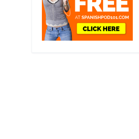
Burgos
Tardajos
Rabe de las Calzadas
Hornillos del Camino
San Bol
Castellanos de Castro
Carrion de los Condes
San Anton
Castrojeriz
Calzadilla de la Cueza
Itero de la Vega
Ledigos
Boadilla del Camino
Terradillos de los Templarios