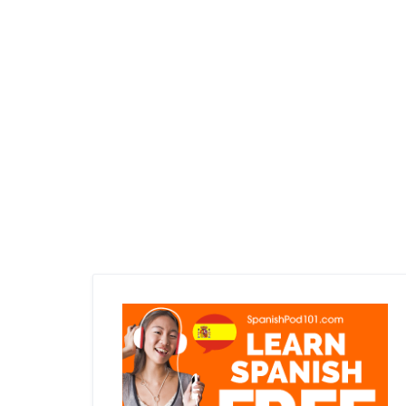
Kastildelgado
Viloria de Rioja
Villamayor del Rio
Belorado
Tosantos
Villambistia
Espinosa del Camino
Villafranca Montes de Oca
San Juan de Ortega
Alter
Atapuerca
Cardenuela Riopico
Orbaneja Riopico
Villafria