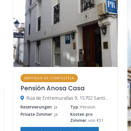
SANTIAGO DE COMPOSTELA
Pensión Anosa Casa
Rúa de Entremurallas 9, 15702 Santiago de Compostela, A Coruña, Spanien
Reservierungen
: Ja
Typ
: Pension
Private Zimmer
: Ja
Kosten pro
Zimmer
: von €51