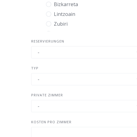
Bizkarreta
Lintzoain
Zubiri
Illarraz
RESERVIERUNGEN
Urdaniz
Larrasoana
Zabaldika
TYP
Akerreta
Zuriain
La Trinidad de Arre
PRIVATE ZIMMER
Villava
Burlada
Pamplona
KOSTEN PRO ZIMMER
Cizur Menor