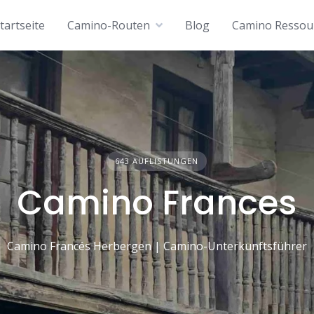
tartseite
Camino-Routen
Blog
Camino Ressou
643 AUFLISTUNGEN
Camino Frances
Camino Francés Herbergen | Camino-Unterkunftsführer