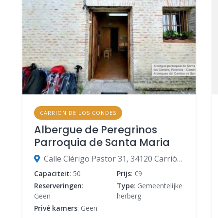
CARRION DE LOS CONDES
Albergue de Peregrinos
Parroquia de Santa Maria
Calle Clérigo Pastor 31, 34120 Carrión de los Condes, Palencia, Spanje
Capaciteit
: 50
Prijs
: €9
Reserveringen
:
Type
: Gemeentelijke
Geen
herberg
Privé kamers
: Geen