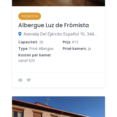
FROMISTA
Albergue Luz de Frómista
Avenida Del Ejército Español 10, 34440 Frómista, Palencia, Spanje
Capaciteit
: 26
Prijs
: €13
Type
: Privé Albergue
Privé kamers
: Ja
Kosten per kamer
:
vanaf €25