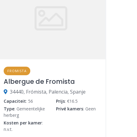
FROMISTA
Albergue de Fromista
34440, Frómista, Palencia, Spanje
Capaciteit
: 56
Prijs
: €16.5
Type
: Gemeentelijke
Privé kamers
: Geen
herberg
Kosten per kamer
:
n.v.t.