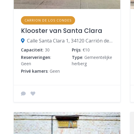
CARRION DE LOS CONDES
Klooster van Santa Clara
Calle Santa Clara 1, 34120 Carrión de los Condes, Palencia, Spanje
Capaciteit
: 30
Prijs
: €10
Reserveringen
:
Type
: Gemeentelijke
Geen
herberg
Privé kamers
: Geen