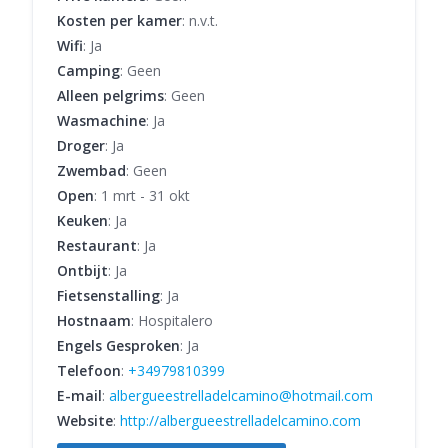
Kosten per kamer
: n.v.t.
Wifi
: Ja
Camping
: Geen
Alleen pelgrims
: Geen
Wasmachine
: Ja
Droger
: Ja
Zwembad
: Geen
Open
: 1 mrt - 31 okt
Keuken
: Ja
Restaurant
: Ja
Ontbijt
: Ja
Fietsenstalling
: Ja
Hostnaam
: Hospitalero
Engels Gesproken
: Ja
Telefoon
:
+34979810399
E-mail
:
albergueestrelladelcamino@hotmail.com
Website
:
http://albergueestrelladelcamino.com