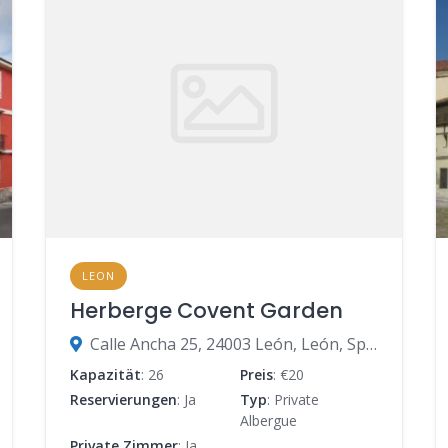
LEON
Herberge Covent Garden
Calle Ancha 25, 24003 León, León, Spanien
Kapazität
: 26
Preis
: €20
Reservierungen
: Ja
Typ
: Private
Albergue
Private Zimmer
: Ja