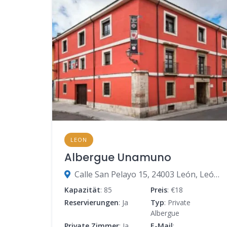
LEON
Albergue Unamuno
Calle San Pelayo 15, 24003 León, León, Spanien
Kapazität
: 85
Preis
: €18
Reservierungen
: Ja
Typ
: Private
Albergue
Private Zimmer
: Ja
E-Mail
: