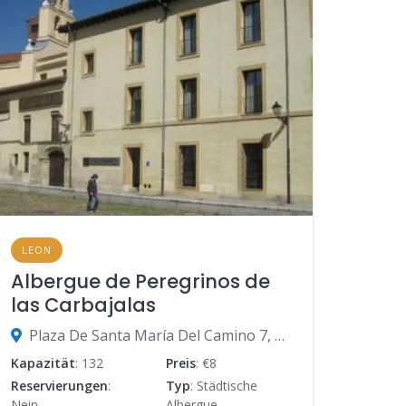
LEON
Albergue de Peregrinos de
las Carbajalas
Plaza De Santa María Del Camino 7, 24003 León, León, Spanien
Kapazität
: 132
Preis
: €8
Reservierungen
:
Typ
: Städtische
Nein
Albergue