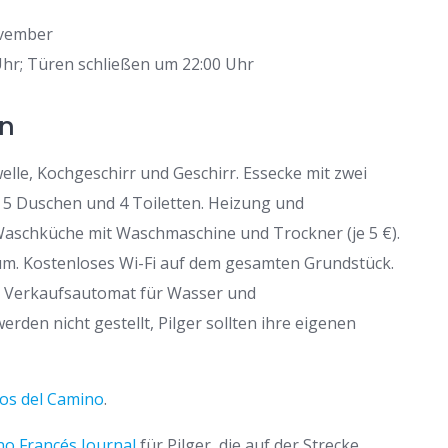
November
 Uhr; Türen schließen um 22:00 Uhr
en
lle, Kochgeschirr und Geschirr. Essecke mit zwei
 Duschen und 4 Toiletten. Heizung und
aschküche mit Waschmaschine und Trockner (je 5 €).
m. Kostenloses Wi-Fi auf dem gesamten Grundstück.
. Verkaufsautomat für Wasser und
rden nicht gestellt, Pilger sollten ihre eigenen
los del Camino
.
o Francés Journal
für Pilger, die auf der Strecke