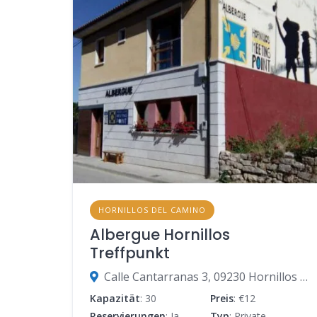
HORNILLOS DEL CAMINO
Albergue Hornillos
Treffpunkt
Calle Cantarranas 3, 09230 Hornillos del Camino, Burgos, Spanien
Kapazität
: 30
Preis
: €12
Reservierungen
: Ja
Typ
: Private