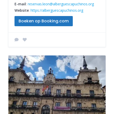
E-mail
:
reservas.leon@alberguescapuchinos.org
Website
:
https://alberguescapuchinos.org
Boeken op Booking.com