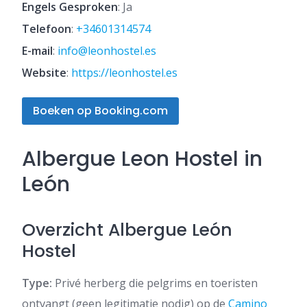
Engels Gesproken
: Ja
Telefoon
:
+34601314574
E-mail
:
info@leonhostel.es
Website
:
https://leonhostel.es
Boeken op Booking.com
Albergue Leon Hostel in
León
Overzicht Albergue León
Hostel
Type:
Privé herberg die pelgrims en toeristen
ontvangt (geen legitimatie nodig) op de
Camino