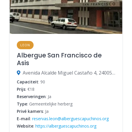
LEON
Albergue San Francisco de
Asis
Avenida Alcalde Miguel Castaño 4, 24005 León, León, Spanje
Capaciteit
: 90
Prijs
: €18
Reserveringen
: Ja
Type
: Gemeentelijke herberg
Privé kamers
: Ja
E-mail
:
reservas.leon@alberguescapuchinos.org
Website
:
https://alberguescapuchinos.org