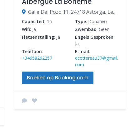
Albergue La Boheme
Calle Del Pozo 11, 24718 Astorga, León, Spanje
Capaciteit
: 16
Type
: Donativo
Wifi
: Ja
Zwembad
: Geen
Fietsenstalling
: Ja
Engels Gesproken
:
Ja
Telefoon
:
E-mail
:
+34658262257
dcottereau37@gmail.
com
Boeken op Booking.com