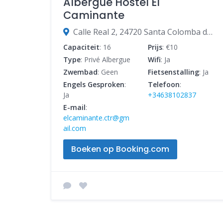
Albergue Hostel El
Caminante
Calle Real 2, 24720 Santa Colomba de Somoza, León, Spanje
Capaciteit
: 16
Prijs
: €10
Type
: Privé Albergue
Wifi
: Ja
Zwembad
: Geen
Fietsenstalling
: Ja
Engels Gesproken
:
Telefoon
:
Ja
+34638102837
E-mail
:
elcaminante.ctr@gm
ail.com
Boeken op Booking.com