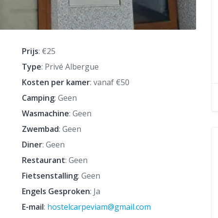
Prijs
: €25
Type
: Privé Albergue
Kosten per kamer
: vanaf €50
Camping
: Geen
Wasmachine
: Geen
Zwembad
: Geen
Diner
: Geen
Restaurant
: Geen
Fietsenstalling
: Geen
Engels Gesproken
: Ja
E-mail
:
hostelcarpeviam@gmail.com