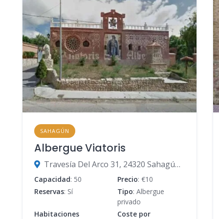
SAHAGÚN
Albergue Viatoris
Travesía Del Arco 31, 24320 Sahagún, León, España
Capacidad
: 50
Precio
: €10
Reservas
: Sí
Tipo
: Albergue
privado
Habitaciones
Coste por