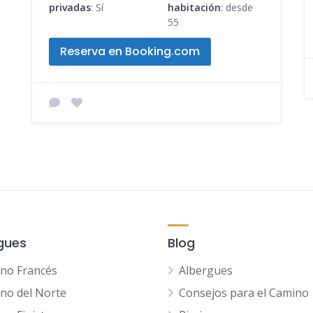
privadas
: Sí
habitación
: desde
55
Reserva en Booking.com
gues
Blog
no Francés
Albergues
no del Norte
Consejos para el Camino