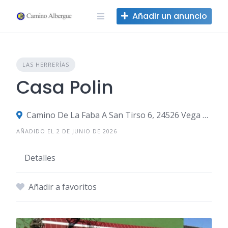
Ir
Añadir un anuncio
al
contenido
LAS HERRERÍAS
Casa Polin
Camino De La Faba A San Tirso 6, 24526 Vega de Valcarce, León, España
AÑADIDO EL 2 DE JUNIO DE 2026
Detalles
Añadir a favoritos