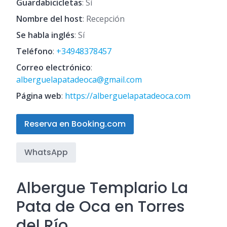
Guardabicicletas
: Sí
Nombre del host
: Recepción
Se habla inglés
: Sí
Teléfono
:
+34948378457
Correo electrónico
:
alberguelapatadeoca@gmail.com
Página web
:
https://alberguelapatadeoca.com
Reserva en Booking.com
WhatsApp
Albergue Templario La
Pata de Oca en Torres
del Río