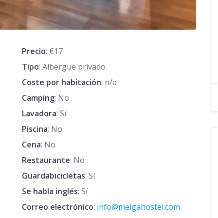
Precio
: €17
Tipo
: Albergue privado
Coste por habitación
: n/a
Camping
: No
Lavadora
: Sí
Piscina
: No
Cena
: No
Restaurante
: No
Guardabicicletas
: Sí
Se habla inglés
: Sí
Correo electrónico
:
info@meigahostel.com