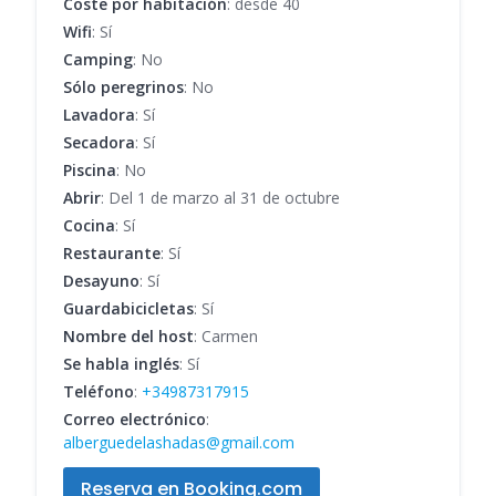
Coste por habitación
: desde 40
Wifi
: Sí
Camping
: No
Sólo peregrinos
: No
Lavadora
: Sí
Secadora
: Sí
Piscina
: No
Abrir
: Del 1 de marzo al 31 de octubre
Cocina
: Sí
Restaurante
: Sí
Desayuno
: Sí
Guardabicicletas
: Sí
Nombre del host
: Carmen
Se habla inglés
: Sí
Teléfono
:
+34987317915
Correo electrónico
:
alberguedelashadas@gmail.com
Reserva en Booking.com