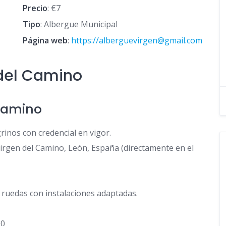
Precio
: €7
Tipo
: Albergue Municipal
Página web
:
https://alberguevirgen@gmail.com
 del Camino
 Camino
inos con credencial en vigor.
Virgen del Camino, León, España (directamente en el
e ruedas con instalaciones adaptadas.
00