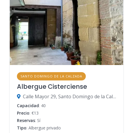
SANTO DOMINGO DE LA CALZADA
Albergue Cisterciense
Calle Mayor 29, Santo Domingo de la Calzada, 26250, La Rioja. España
Capacidad
: 40
Precio
: €13
Reservas
: Sí
Tipo
: Albergue privado