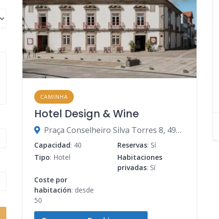
CAMINHA
Hotel Design & Wine
Praça Conselheiro Silva Torres 8, 4910-122 Caminha, Viana do Castelo, Portugal
Capacidad
: 40
Reservas
: Sí
Tipo
: Hotel
Habitaciones
privadas
: Sí
Coste por
habitación
: desde
50