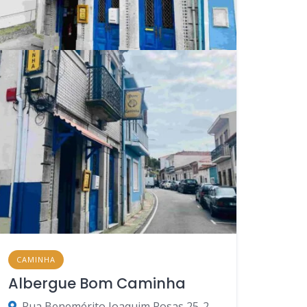
CAMINHA
Albergue Bom Caminha
Rua Benemérito Joaquim Rosas 25-29, 4910-130 Caminha, Viana do Castelo, Portugal