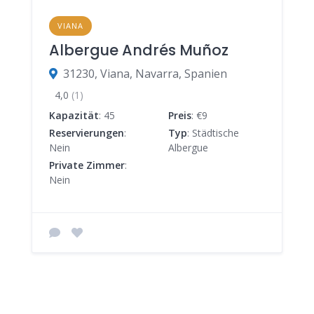
VIANA
Albergue Andrés Muñoz
31230, Viana, Navarra, Spanien
4,0
(1)
Kapazität
: 45
Preis
: €9
Reservierungen
:
Typ
: Städtische
Nein
Albergue
Private Zimmer
:
Nein