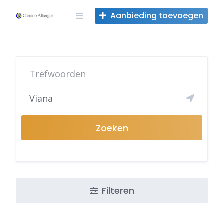
Overslaan
Aanbieding toevoegen
naar
inhoud
Zoeken
Filteren