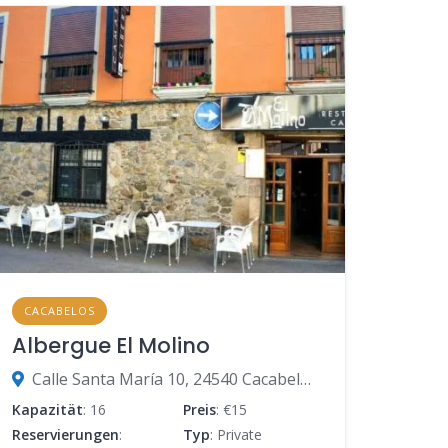
CACABELOS
Albergue El Molino
Calle Santa María 10, 24540 Cacabelos, León, Spanien
Kapazität
: 16
Preis
: €15
Reservierungen
:
Typ
: Private