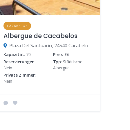
CACABELOS
Albergue de Cacabelos
Plaza Del Santuario, 24540 Cacabelos, León, Spanien
Kapazität
: 70
Preis
: €6
Reservierungen
:
Typ
: Städtische
Nein
Albergue
Private Zimmer
:
Nein