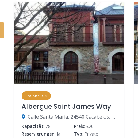
CACABELOS
Albergue Saint James Way
Calle Santa María, 24540 Cacabelos, León, Spanien
Kapazität
: 28
Preis
: €20
Reservierungen
: Ja
Typ
: Private