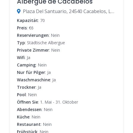
Albergue de Cacabelos
Plaza Del Santuario, 24540 Cacabelos, León, Spanien
Kapazität
: 70
Preis
: €6
Reservierungen
: Nein
Typ
: Städtische Albergue
Private Zimmer
: Nein
Wifi
: Ja
Camping
: Nein
Nur für Pilger
: Ja
Waschmaschine
: Ja
Trockner
: Ja
Pool
: Nein
Öffnen Sie
: 1. Mai - 31. Oktober
Abendessen
: Nein
Küche
: Nein
Restaurant
: Nein
Frühstück
: Nein