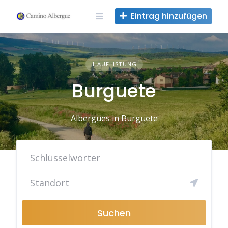
Zum
Eintrag hinzufügen
Inhalt
springen
1 AUFLISTUNG
Burguete
Albergues in Burguete
Suchen