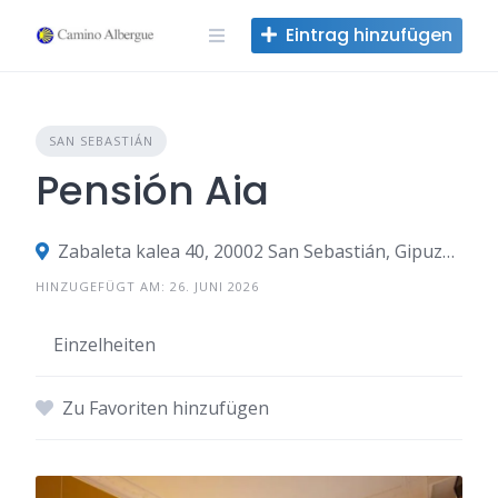
Zum
Eintrag hinzufügen
Inhalt
springen
SAN SEBASTIÁN
Pensión Aia
Zabaleta kalea 40, 20002 San Sebastián, Gipuzkoa, Spanien
HINZUGEFÜGT AM: 26. JUNI 2026
Einzelheiten
Zu Favoriten hinzufügen