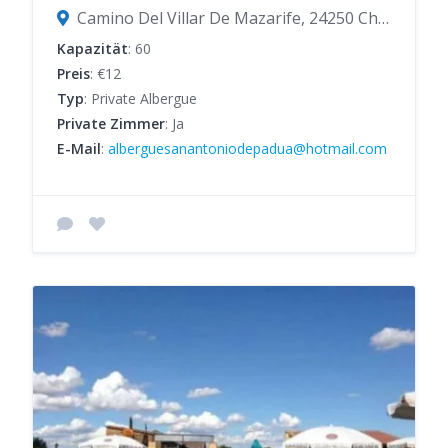
Camino Del Villar De Mazarife, 24250 Chozas de Abajo, León, Spanien
Kapazität
: 60
Preis
: €12
Typ
: Private Albergue
Private Zimmer
: Ja
E-Mail
:
alberguesanantoniodepadua@hotmail.com