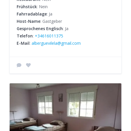
Frühstück
: Nein
Fahrradablage
: Ja
Host-Name
: Gastgeber
Gesprochenes Englisch
: Ja
Telefon
:
+34616011375
E-Mail
:
alberguevilela@gmail.com