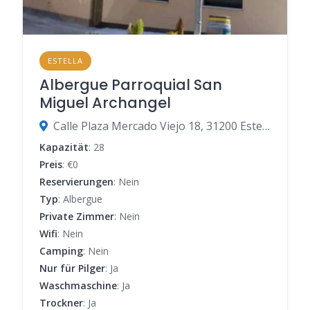
ESTELLA
Albergue Parroquial San
Miguel Archangel
Calle Plaza Mercado Viejo 18, 31200 Estella-Lizarra, Navarra, Spanien
Kapazität
: 28
Preis
: €0
Reservierungen
: Nein
Typ
: Albergue
Private Zimmer
: Nein
Wifi
: Nein
Camping
: Nein
Nur für Pilger
: Ja
Waschmaschine
: Ja
Trockner
: Ja