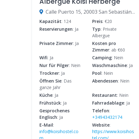
Albergue Koisi Herberge
Calle Puerto 15, 20003 San Sebastián, Gipuzkoa, Spanien
Kapazität
: 124
Preis
: €20
Reservierungen
: Ja
Typ
: Private
Albergue
Private Zimmer
: Ja
Kosten pro
Zimmer
: ab €60
Wifi
: Ja
Camping
: Nein
Nur für Pilger
: Nein
Waschmaschine
: Ja
Trockner
: Ja
Pool
: Nein
Öffnen Sie
: Das
Abendessen
: Nein
ganze Jahr
Küche
: Ja
Restaurant
: Nein
Frühstück
: Ja
Fahrradablage
: Ja
Gesprochenes
Telefon
:
Englisch
: Ja
+34943432174
E-Mail
:
Website
:
info@koisihostel.co
https://www.koisihos
m
tel.com/