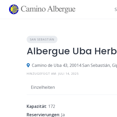
Zum
Inhalt
S
springen
SAN SEBASTIÁN
Albergue Uba Her
Camino de Uba 43, 20014 San Sebastián, G
HINZUGEFÜGT AM: JULI 14, 2025
Einzelheiten
Kapazität
: 172
Reservierungen
: Ja