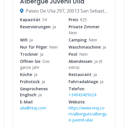
Albergue Juvenil Ulía
Paseo De Ulia 297, 20013 San Sebastián, Gipuzkoa, Spanien
Kapazität
: 54
Preis
: €25
Reservierungen
: Ja
Private Zimmer
:
Nein
Wifi
: Ja
Camping
: Nein
Nur für Pilger
: Nein
Waschmaschine
: Ja
Trockner
: Ja
Pool
: Nein
Öffnen Sie
: Das
Abendessen
: Ja (€
ganze Jahr
extra)
Küche
: Ja
Restaurant
: Ja
Frühstück
: Ja
Fahrradablage
: Ja
Gesprochenes
Telefon
:
Englisch
: Ja
+34943405024
E-Mail
:
Website
:
ulia@reaj.com
https://www.reaj.co
m/albergues/albergu
e-juvenil-ulia/