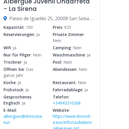
Albergue Juvenil Ondarreta
- La Sirena
Paseo de Igueldo 25, 20008 San Sebastián, Gipuzkoa, Spanien
Kapazität
: 100
Preis
: €25
Reservierungen
: Ja
Private Zimmer
:
Nein
Wifi
: Ja
Camping
: Nein
Nur für Pilger
: Nein
Waschmaschine
: Ja
Trockner
: Ja
Pool
: Nein
Öffnen Sie
: Das
Abendessen
: Nein
ganze Jahr
Küche
: Ja
Restaurant
: Nein
Frühstück
: Ja
Fahrradablage
: Ja
Gesprochenes
Telefon
:
Englisch
: Ja
+34943310268
E-Mail
:
Website
:
albergues@donostia.
https://www.donosti
eus
a.eus/info/ciudadano
/albergues.nsf