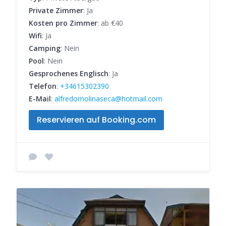
Private Zimmer
: Ja
Kosten pro Zimmer
: ab €40
Wifi
: Ja
Camping
: Nein
Pool
: Nein
Gesprochenes Englisch
: Ja
Telefon
:
+34615302390
E-Mail
:
alfredomolinaseca@hotmail.com
Reservieren auf Booking.com