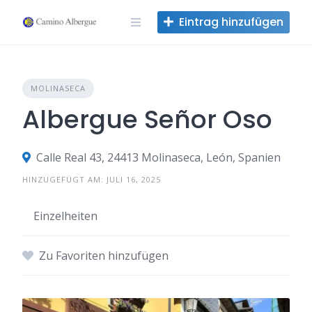
Zum
Eintrag hinzufügen
Inhalt
springen
MOLINASECA
Albergue Señor Oso
Calle Real 43, 24413 Molinaseca, León, Spanien
HINZUGEFÜGT AM: JULI 16, 2025
Einzelheiten
Zu Favoriten hinzufügen