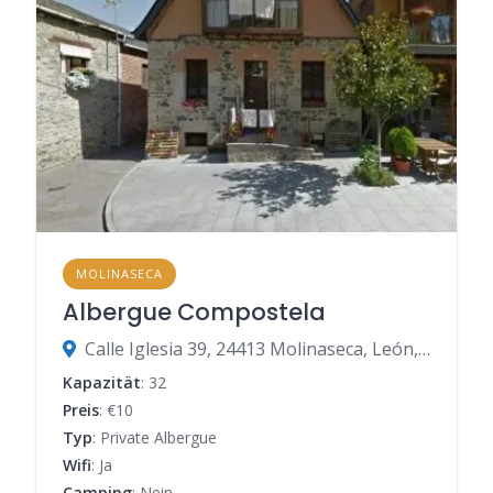
MOLINASECA
Albergue Compostela
Calle Iglesia 39, 24413 Molinaseca, León, Spanien
Kapazität
: 32
Preis
: €10
Typ
: Private Albergue
Wifi
: Ja
Camping
: Nein