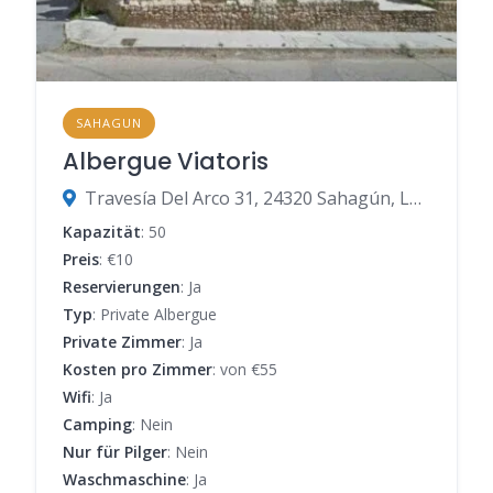
SAHAGUN
Albergue Viatoris
Travesía Del Arco 31, 24320 Sahagún, León, Spanien
Kapazität
: 50
Preis
: €10
Reservierungen
: Ja
Typ
: Private Albergue
Private Zimmer
: Ja
Kosten pro Zimmer
: von €55
Wifi
: Ja
Camping
: Nein
Nur für Pilger
: Nein
Waschmaschine
: Ja