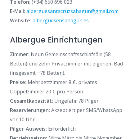
Telefon:
(+34) 650 696 023
E-Mail:
alberguesantacruzsahagun@gmail.com
Website:
alberguesensahagun.es
Albergue Einrichtungen
Zimmer:
Neun Gemeinschaftsschlafsäle (58
Betten) und zehn Privatzimmer mit eigenem Bad
(insgesamt ~78 Betten).
Preise:
Mehrbettzimmer 8 €, privates
Doppelzimmer 20 € pro Person.
Gesamtkapazität:
Ungefähr 78 Pilger.
Reservierungen:
Akzeptiert per SMS/WhatsApp
vor 10 Uhr.
Pilger-Ausweis:
Erforderlich.
Betriebssaison:
Mitte März bis Mitte November.