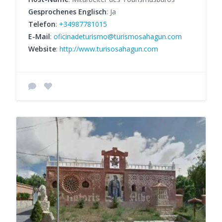
Gesprochenes Englisch
: Ja
Telefon
:
+34987781015
E-Mail
:
oficinadeturismo@turismosahagun.com
Website
:
http://www.turisosahagun.com