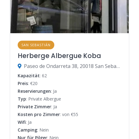
SAN SEBASTIÁN
Herberge Albergue Koba
Paseo de Ondarreta 38, 20018 San Sebastián, Gipuzkoa, Spanien
Kapazität
: 62
Preis
: €20
Reservierungen
: Ja
Typ
: Private Albergue
Private Zimmer
: Ja
Kosten pro Zimmer
: von €55
Wifi
: Ja
Camping
: Nein
Nur für Pilger
: Nein