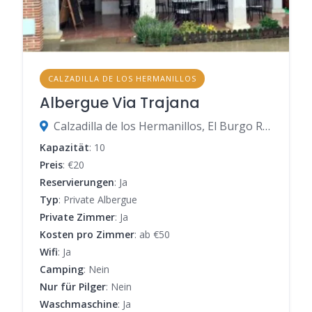
CALZADILLA DE LOS HERMANILLOS
Albergue Via Trajana
Calzadilla de los Hermanillos, El Burgo Ranero, León, Spanien
Kapazität
: 10
Preis
: €20
Reservierungen
: Ja
Typ
: Private Albergue
Private Zimmer
: Ja
Kosten pro Zimmer
: ab €50
Wifi
: Ja
Camping
: Nein
Nur für Pilger
: Nein
Waschmaschine
: Ja