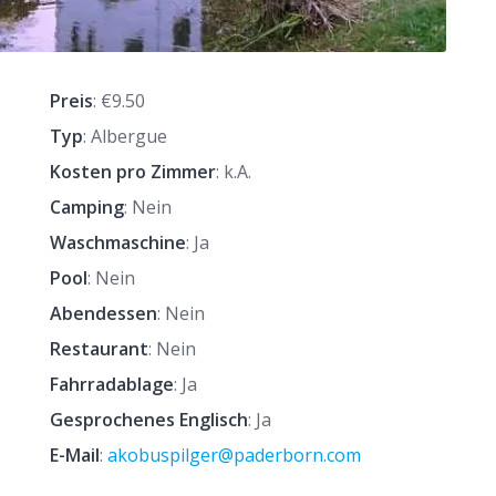
Preis
: €9.50
Typ
: Albergue
Kosten pro Zimmer
: k.A.
Camping
: Nein
Waschmaschine
: Ja
Pool
: Nein
Abendessen
: Nein
Restaurant
: Nein
Fahrradablage
: Ja
Gesprochenes Englisch
: Ja
E-Mail
:
akobuspilger@paderborn.com