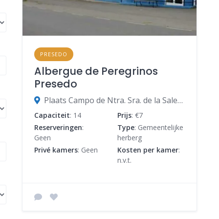
PRESEDO
Albergue de Peregrinos
Presedo
Plaats Campo de Ntra. Sra. de la Saleta, 10, 15318 Abegondo, A Coruña, Spanje
Capaciteit
: 14
Prijs
: €7
Reserveringen
:
Type
: Gemeentelijke
Geen
herberg
Privé kamers
: Geen
Kosten per kamer
:
n.v.t.