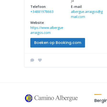
Ja
Telefoon
:
E-mail
:
+34881978663
albergue.arraigos@g
mail.com
Website
:
https://www.albergue
arraigos.com
Boeken op Booking.com
Bergi