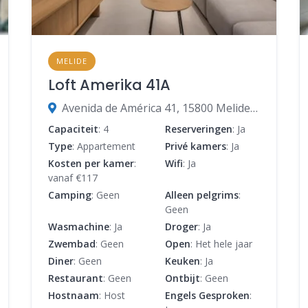
MELIDE
Loft Amerika 41A
Avenida de América 41, 15800 Melide, A Coruña, Spanje
Capaciteit
: 4
Reserveringen
: Ja
Type
: Appartement
Privé kamers
: Ja
Kosten per kamer
:
Wifi
: Ja
vanaf €117
Camping
: Geen
Alleen pelgrims
:
Geen
Wasmachine
: Ja
Droger
: Ja
Zwembad
: Geen
Open
: Het hele jaar
Diner
: Geen
Keuken
: Ja
Restaurant
: Geen
Ontbijt
: Geen
Hostnaam
: Host
Engels Gesproken
: