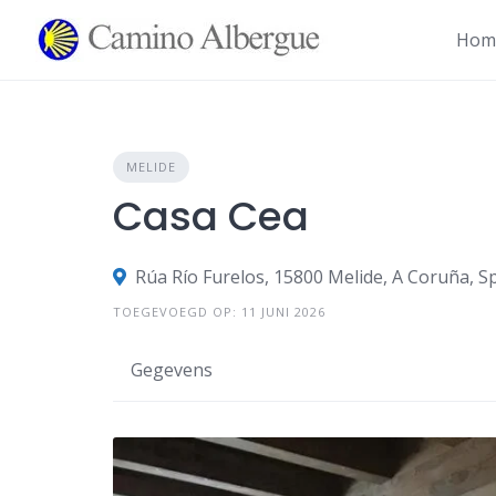
Overslaan
naar
Hom
inhoud
MELIDE
Casa Cea
Rúa Río Furelos, 15800 Melide, A Coruña, S
TOEGEVOEGD OP: 11 JUNI 2026
Gegevens