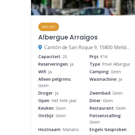
MELIDE
Albergue Arraigos
Cantón de San Roque 9, 15800 Melide, A Coruña, Spanje
Capaciteit
: 20
Prijs
: €16
Reserveringen
: Ja
Type
: Privé Albergue
Wifi
: Ja
Camping
: Geen
Alleen pelgrims
:
Wasmachine
: Ja
Geen
Droger
: Ja
Zwembad
: Geen
Open
: Het hele jaar
Diner
: Geen
Keuken
: Geen
Restaurant
: Geen
Ontbijt
: Geen
Fietsenstalling
:
Geen
Hostnaam
: Mariano
Engels Gesproken
: