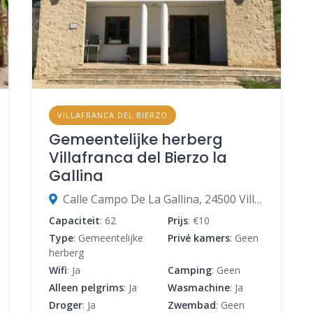
VILLAFRANCA DEL BIERZO
Gemeentelijke herberg
Villafranca del Bierzo la
Gallina
Calle Campo De La Gallina, 24500 Villafranca del Bierzo, León, Spanje
Capaciteit
: 62
Prijs
: €10
Type
: Gemeentelijke
Privé kamers
: Geen
herberg
Wifi
: Ja
Camping
: Geen
Alleen pelgrims
: Ja
Wasmachine
: Ja
Droger
: Ja
Zwembad
: Geen