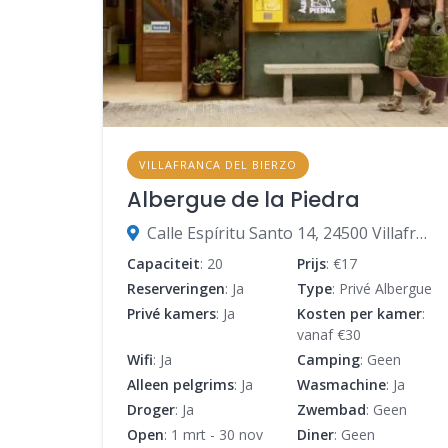
VILLAFRANCA DEL BIERZO
Albergue de la Piedra
Calle Espíritu Santo 14, 24500 Villafranca del Bierzo, León, Spanje
Capaciteit
: 20
Prijs
: €17
Reserveringen
: Ja
Type
: Privé Albergue
Privé kamers
: Ja
Kosten per kamer
:
vanaf €30
Wifi
: Ja
Camping
: Geen
Alleen pelgrims
: Ja
Wasmachine
: Ja
Droger
: Ja
Zwembad
: Geen
Open
: 1 mrt - 30 nov
Diner
: Geen