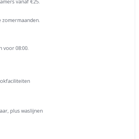
kamers vanaf €25.
de zomermaanden.
n voor 08:00.
kfaciliteiten
ar, plus waslijnen