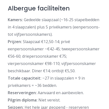
Albergue faciliteiten
Kamers:
Gedeelde slaapzaal (~16-25 stapelbedden
in 4 slaapzalen) plus 5 privékamers (eenpersoons-
tot vijfpersoonskamers).
Prijzen:
Slaapzaal €12,50-14; privé
eenpersoonskamer ~€42-45; tweepersoonskamer
€56-60; driepersoonskamer €75;
vierpersoonskamer €98-110; vijfpersoonskamer
beschikbaar. Diner €14; ontbijt €5,50.
Totale capaciteit:
~27 in slaapzalen + 9 in
privékamers = ~36 bedden.
Reserveringen:
Aanvaard en aanbevolen.
Pilgrim diploma:
Niet vereist.
Seizoen:
Het hele jaar geopend - reserveren