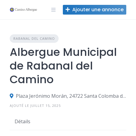
Skip
Ajouter une annonce
to
content
RABANAL DEL CAMINO
Albergue Municipal
de Rabanal del
Camino
Plaza Jerónimo Morán, 24722 Santa Colomba de Somoza, León, Espagne
AJOUTÉ LE JUILLET 15, 2025
Détails