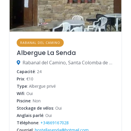
RABANAL DEL CAMINO
Albergue La Senda
Rabanal del Camino, Santa Colomba de Somoza, León, Espagne
Capacité
: 24
Prix
: €10
Type
: Albergue privé
Wifi
: Oui
Piscine
: Non
Stockage de vélos
: Oui
Anglais parlé
: Oui
Téléphone
:
+34669167028
Courriel
:
hostellasenda@hotmail.com