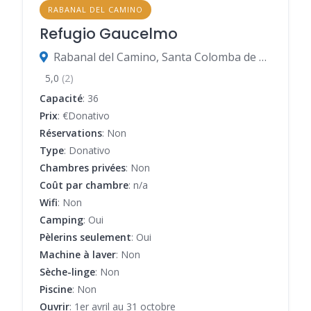
RABANAL DEL CAMINO
Refugio Gaucelmo
Rabanal del Camino, Santa Colomba de Somoza, León, Espagne
5,0
(2)
Capacité
: 36
Prix
: €Donativo
Réservations
: Non
Type
: Donativo
Chambres privées
: Non
Coût par chambre
: n/a
Wifi
: Non
Camping
: Oui
Pèlerins seulement
: Oui
Machine à laver
: Non
Sèche-linge
: Non
Piscine
: Non
Ouvrir
: 1er avril au 31 octobre