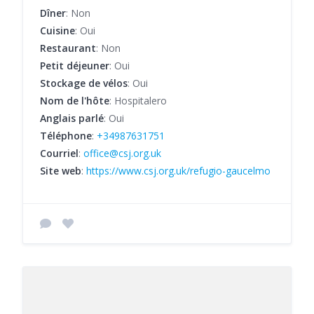
Dîner
: Non
Cuisine
: Oui
Restaurant
: Non
Petit déjeuner
: Oui
Stockage de vélos
: Oui
Nom de l'hôte
: Hospitalero
Anglais parlé
: Oui
Téléphone
:
+34987631751
Courriel
:
office@csj.org.uk
Site web
:
https://www.csj.org.uk/refugio-gaucelmo