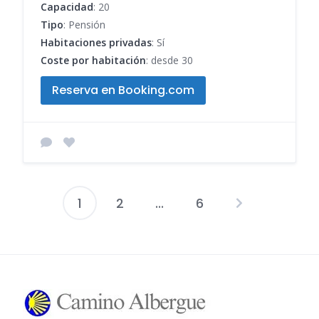
Capacidad
: 20
Tipo
: Pensión
Habitaciones privadas
: Sí
Coste por habitación
: desde 30
Reserva en Booking.com
1
2
...
6
Paginación
de
entradas