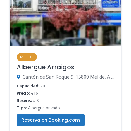
MELIDE
Albergue Arraigos
Cantón de San Roque 9, 15800 Melide, A Coruña, España
Capacidad
: 20
Precio
: €16
Reservas
: Sí
Tipo
: Albergue privado
Reserva en Booking.com