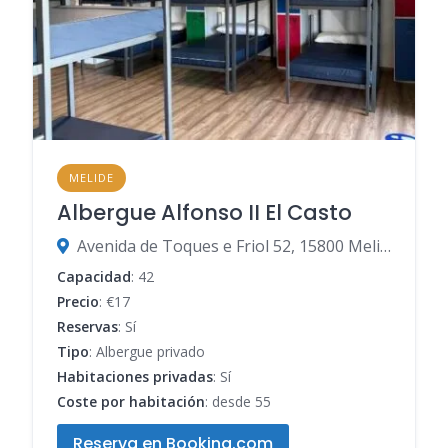
MELIDE
Albergue Alfonso II El Casto
Avenida de Toques e Friol 52, 15800 Melide, A Coruña, España
Capacidad
: 42
Precio
: €17
Reservas
: Sí
Tipo
: Albergue privado
Habitaciones privadas
: Sí
Coste por habitación
: desde 55
Reserva en Booking.com