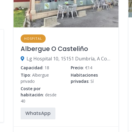
HOSPITAL
Albergue O Casteliño
Lg Hospital 10, 15151 Dumbría, A Coruña, España
Capacidad
: 18
Precio
: €14
Tipo
: Albergue
Habitaciones
privado
privadas
: Sí
Coste por
habitación
: desde
40
WhatsApp