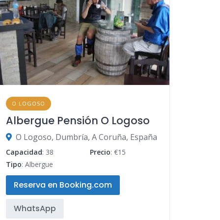
O LOGOSO
Albergue Pensión O Logoso
O Logoso, Dumbría, A Coruña, España
Capacidad
: 38
Precio
: €15
Tipo
: Albergue
Reserva en Booking.com
WhatsApp