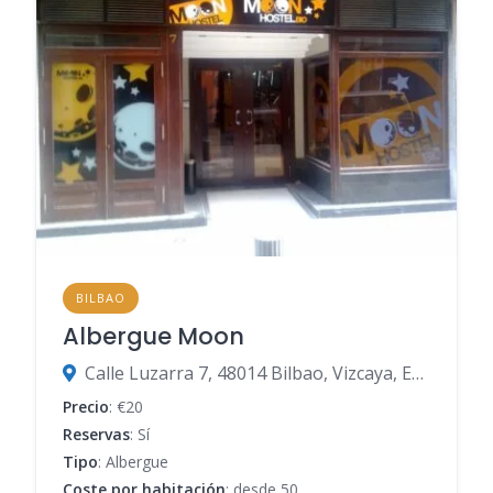
BILBAO
Albergue Moon
Calle Luzarra 7, 48014 Bilbao, Vizcaya, España
Precio
: €20
Reservas
: Sí
Tipo
: Albergue
Coste por habitación
: desde 50